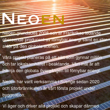
Neoen grundades 2008 och är Frankrikes ledande
oberoende producent av förnybar energi samt en stor
aktör på den globala scenen.
Våra projekt planeras på ett sätt som gynnar miljön
och tar lokalsamhället i beaktande. Vårt mål är att
främja den globala övergången till förnybar energi.
Neoen har varit verksamma i Sverige sedan 2020
och Storbrännkullen är vårt första projekt under
byggnation.
Vi äger och driver alla projekt och skapar därmed