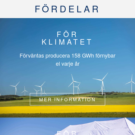
FÖRDELAR
FÖR
KLIMATET
Förväntas producera
158 GWh
förnybar
el varje år
MER INFORMATION
FÖR