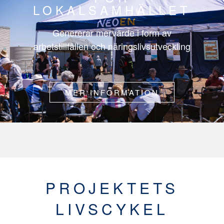
LOKALSAMHÄLLET
Genererar mervärde i form av
arbetstillfällen och näringslivsutveckling
MER INFORMATION
PROJEKTETS
LIVSCYKEL