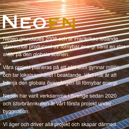
Neoen grundades 2008 och är Frankrikes ledande
oberoende producent av förnybar energi samt en stor
aktör på den globala scenen.
Våra projekt planeras på ett sätt som gynnar miljön
och tar lokalsamhället i beaktande. Vårt mål är att
främja den globala övergången till förnybar energi.
Neoen har varit verksamma i Sverige sedan 2020
och Storbrännkullen är vårt första projekt under
byggnation.
Vi äger och driver alla projekt och skapar därmed