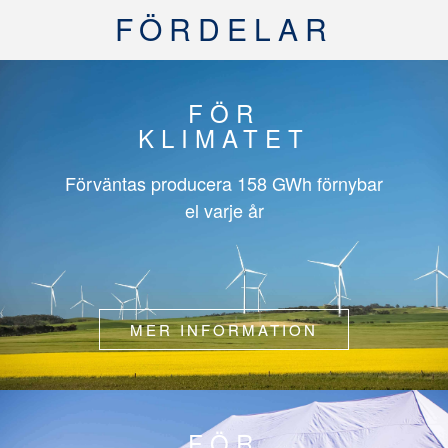
FÖRDELAR
FÖR
KLIMATET
Förväntas producera
158 GWh
förnybar
el varje år
MER INFORMATION
FÖR