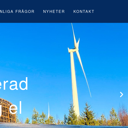
NLIGA FRÅGOR
NYHETER
KONTAKT
rsta svenska
under byggnatio