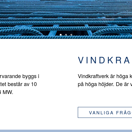
VINDKRA
ärvarande byggs i
Vindkraftverk är höga k
tet består av 10
på höga höjder. De är 
,4 MW.
VANLIGA FRÅ