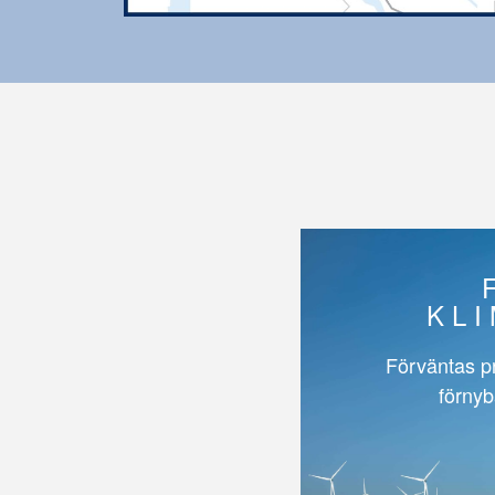
KL
Förväntas p
förnyb