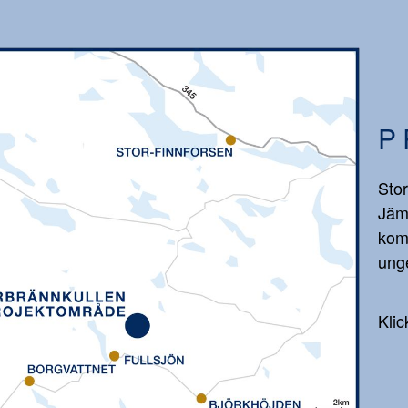
P
Stor
Jäm
kom
unge
Klic