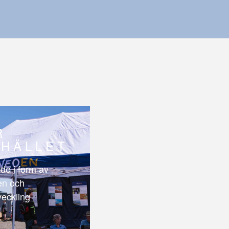
R
HÄLLET
de i form av
len och
veckling