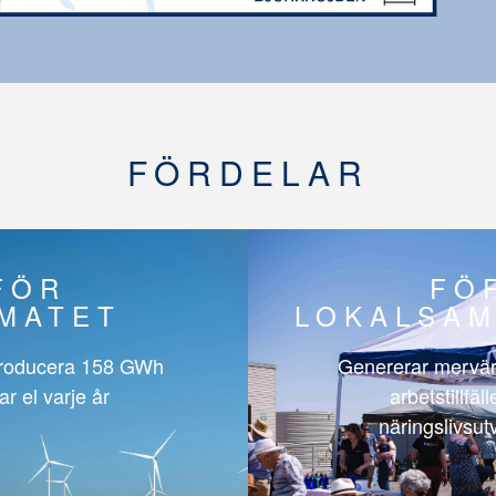
FÖRDELAR
FÖR
FÖ
IMATET
LOKALSAM
roducera
158 GWh
Genererar mervär
ar el varje år
arbetstillfäl
näringslivsut