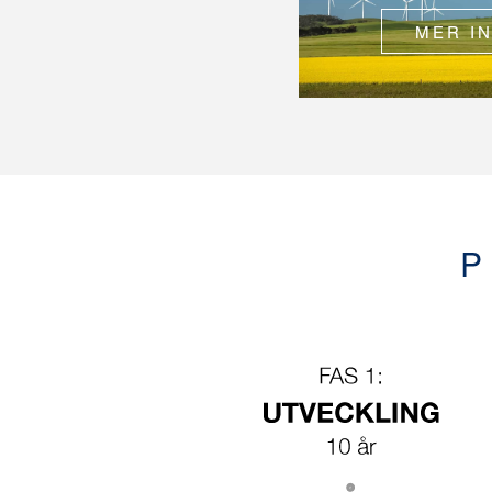
MER I
P