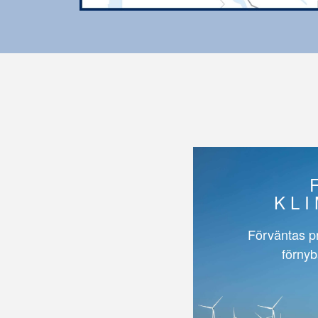
KL
Förväntas p
förnyb