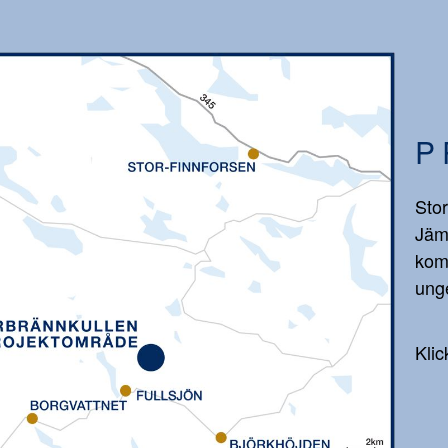
P
Stor
Jäm
kom
unge
Klic