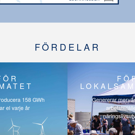
FÖRDELAR
FÖR
FÖ
IMATET
LOKALSAM
roducera
158 GWh
Genererar mervär
ar el varje år
arbetstillfäl
näringslivsut