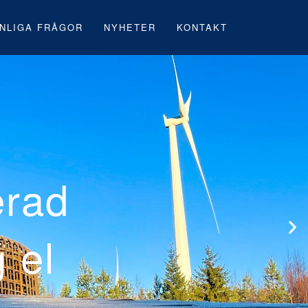
NLIGA FRÅGOR
NYHETER
KONTAKT
 första svenska
rk under byggna