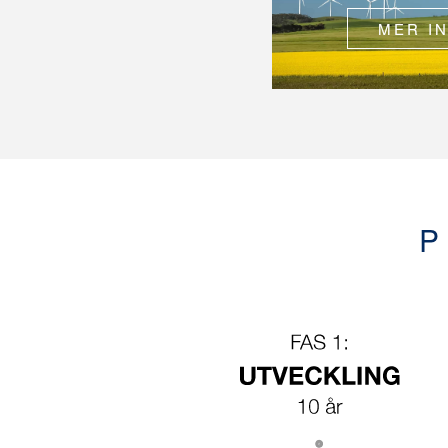
MER I
P