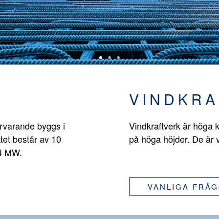
VINDKRA
ärvarande byggs i
Vindkraftverk är höga k
tet består av 10
på höga höjder. De är 
,4 MW.
VANLIGA FRÅ