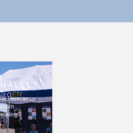
R
HÄLLET
de i form av
len och
veckling