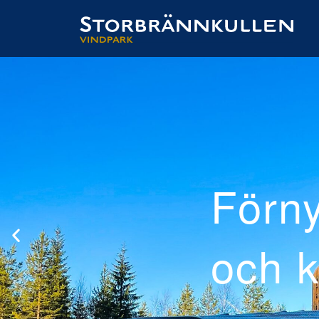
ad
el