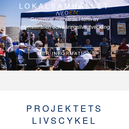
LOKALSAMHÄLLET
Genererar mervärde i form av
arbetstillfällen och näringslivsutveckling
MER INFORMATION
PROJEKTETS
LIVSCYKEL