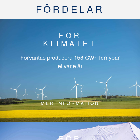
FÖRDELAR
FÖR
KLIMATET
Förväntas producera
158 GWh
förnybar
el varje år
MER INFORMATION
FÖR