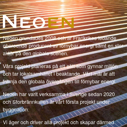
Neoen grundades 2008 och är Frankrikes ledande
oberoende producent av förnybar energi samt en stor
aktör på den globala scenen.
Våra projekt planeras på ett sätt som gynnar miljön
och tar lokalsamhället i beaktande. Vårt mål är att
främja den globala övergången till förnybar energi.
Neoen har varit verksamma i Sverige sedan 2020
och Storbrännkullen är vårt första projekt under
byggnation.
Vi äger och driver alla projekt och skapar därmed