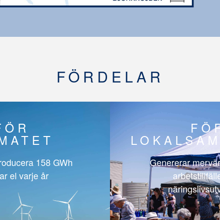
FÖRDELAR
FÖR
FÖ
IMATET
LOKALSAM
roducera
158 GWh
Genererar mervär
ar el varje år
arbetstillfäl
näringslivsut