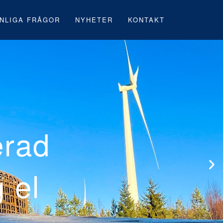
NLIGA FRÅGOR
NYHETER
KONTAKT
 första svenska
rk under byggna