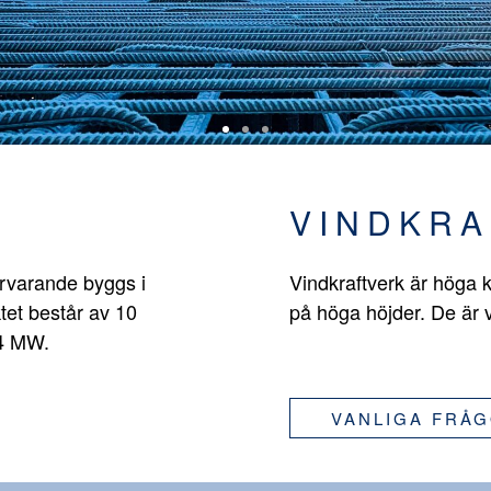
VINDKRA
ärvarande byggs i
Vindkraftverk är höga k
tet består av 10
på höga höjder. De är 
,4 MW.
VANLIGA FRÅ