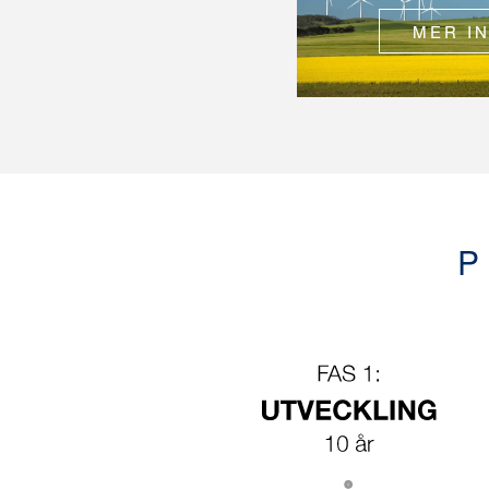
MER I
P