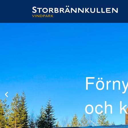
ad
el