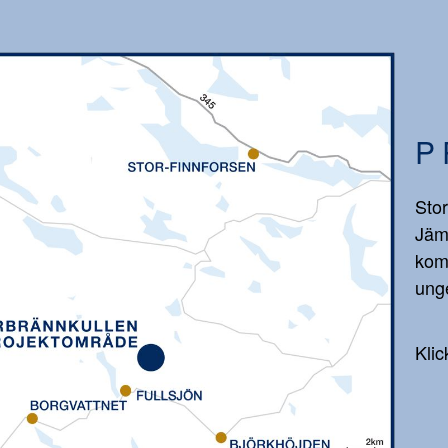
P
Stor
Jäm
kom
unge
Klic