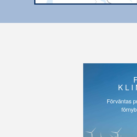
KL
Förväntas p
förnyb