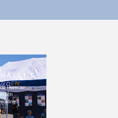
R
HÄLLET
de i form av
len och
veckling