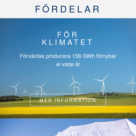
FÖRDELAR
FÖR
KLIMATET
Förväntas producera
158 GWh
förnybar
el varje år
MER INFORMATION
FÖR