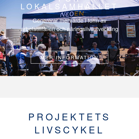
LOKALSAMHÄLLET
Genererar mervärde i form av
arbetstillfällen och näringslivsutveckling
MER INFORMATION
PROJEKTETS
LIVSCYKEL