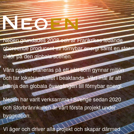
Neoen grundades 2008 och är Frankrikes ledande
oberoende producent av förnybar energi samt en stor
aktör på den globala scenen.
Våra projekt planeras på ett sätt som gynnar miljön
och tar lokalsamhället i beaktande. Vårt mål är att
främja den globala övergången till förnybar energi.
Neoen har varit verksamma i Sverige sedan 2020
och Storbrännkullen är vårt första projekt under
byggnation.
Vi äger och driver alla projekt och skapar därmed