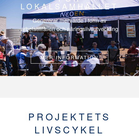
LOKALSAMHÄLLET
Genererar mervärde i form av
arbetstillfällen och näringslivsutveckling
MER INFORMATION
PROJEKTETS
LIVSCYKEL