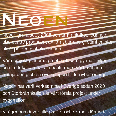
Neoen grundades 2008 och är Frankrikes ledande
oberoende producent av förnybar energi samt en stor
aktör på den globala scenen.
Våra projekt planeras på ett sätt som gynnar miljön
och tar lokalsamhället i beaktande. Vårt mål är att
främja den globala övergången till förnybar energi.
Neoen har varit verksamma i Sverige sedan 2020
och Storbrännkullen är vårt första projekt under
byggnation.
Vi äger och driver alla projekt och skapar därmed