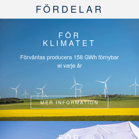
FÖRDELAR
FÖR
KLIMATET
Förväntas producera
158 GWh
förnybar
el varje år
MER INFORMATION
FÖR