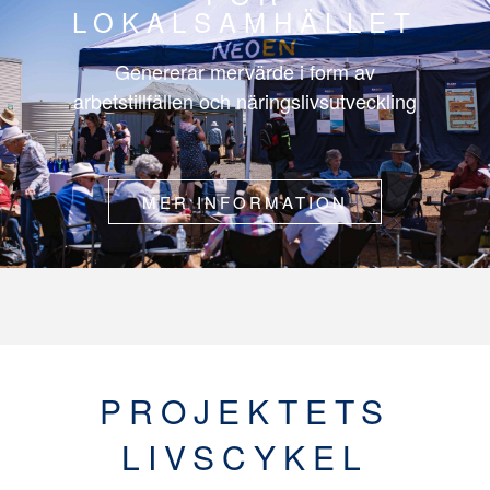
LOKALSAMHÄLLET
Genererar mervärde i form av
arbetstillfällen och näringslivsutveckling
MER INFORMATION
PROJEKTETS
LIVSCYKEL