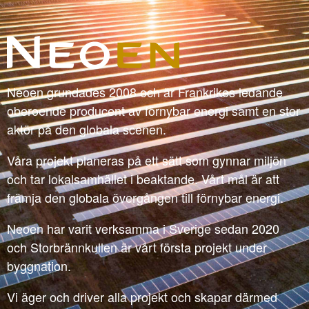
Neoen grundades 2008 och är Frankrikes ledande
oberoende producent av förnybar energi samt en stor
aktör på den globala scenen.
Våra projekt planeras på ett sätt som gynnar miljön
och tar lokalsamhället i beaktande. Vårt mål är att
främja den globala övergången till förnybar energi.
Neoen har varit verksamma i Sverige sedan 2020
och Storbrännkullen är vårt första projekt under
byggnation.
Vi äger och driver alla projekt och skapar därmed