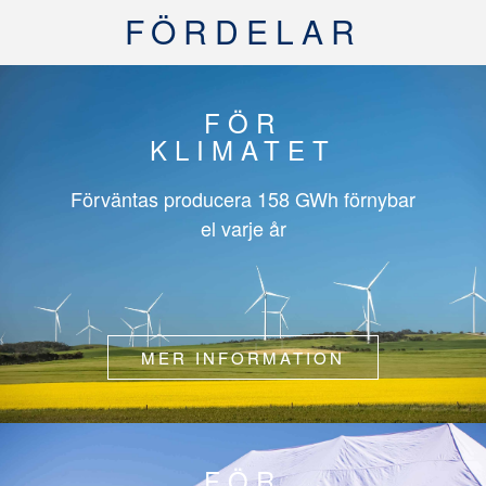
FÖRDELAR
FÖR
KLIMATET
Förväntas producera
158 GWh
förnybar
el varje år
MER INFORMATION
FÖR