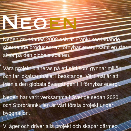
Neoen grundades 2008 och är Frankrikes ledande
oberoende producent av förnybar energi samt en stor
aktör på den globala scenen.
Våra projekt planeras på ett sätt som gynnar miljön
och tar lokalsamhället i beaktande. Vårt mål är att
främja den globala övergången till förnybar energi.
Neoen har varit verksamma i Sverige sedan 2020
och Storbrännkullen är vårt första projekt under
byggnation.
Vi äger och driver alla projekt och skapar därmed