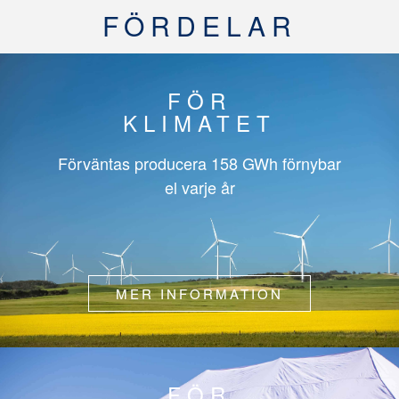
FÖRDELAR
FÖR
KLIMATET
Förväntas producera
158 GWh
förnybar
el varje år
MER INFORMATION
FÖR