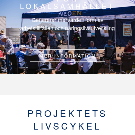
LOKALSAMHÄLLET
Genererar mervärde i form av
arbetstillfällen och näringslivsutveckling
MER INFORMATION
PROJEKTETS
LIVSCYKEL