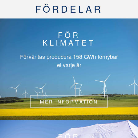
FÖRDELAR
FÖR
KLIMATET
Förväntas producera
158 GWh
förnybar
el varje år
MER INFORMATION
FÖR