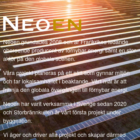
Neoen grundades 2008 och är Frankrikes ledande
oberoende producent av förnybar energi samt en stor
aktör på den globala scenen.
Våra projekt planeras på ett sätt som gynnar miljön
och tar lokalsamhället i beaktande. Vårt mål är att
främja den globala övergången till förnybar energi.
Neoen har varit verksamma i Sverige sedan 2020
och Storbrännkullen är vårt första projekt under
byggnation.
Vi äger och driver alla projekt och skapar därmed