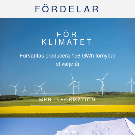
FÖRDELAR
FÖR
KLIMATET
Förväntas producera
158 GWh
förnybar
el varje år
MER INFORMATION
FÖR