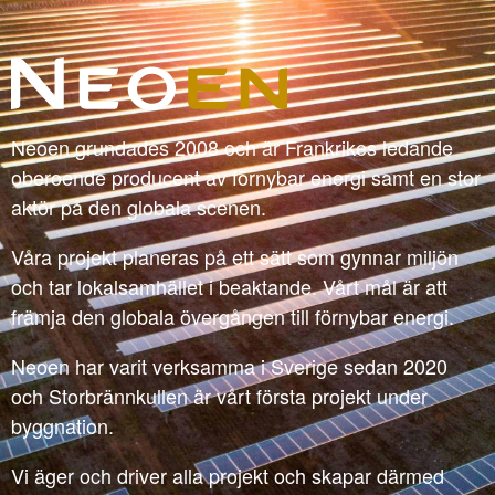
Neoen grundades 2008 och är Frankrikes ledande
oberoende producent av förnybar energi samt en stor
aktör på den globala scenen.
Våra projekt planeras på ett sätt som gynnar miljön
och tar lokalsamhället i beaktande. Vårt mål är att
främja den globala övergången till förnybar energi.
Neoen har varit verksamma i Sverige sedan 2020
och Storbrännkullen är vårt första projekt under
byggnation.
Vi äger och driver alla projekt och skapar därmed