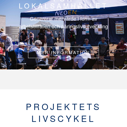
LOKALSAMHÄLLET
Genererar mervärde i form av
arbetstillfällen och näringslivsutveckling
MER INFORMATION
PROJEKTETS
LIVSCYKEL