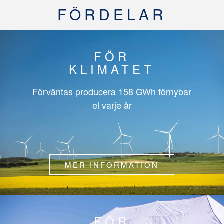
FÖRDELAR
FÖR
KLIMATET
Förväntas producera
158 GWh
förnybar
el varje år
MER INFORMATION
FÖR