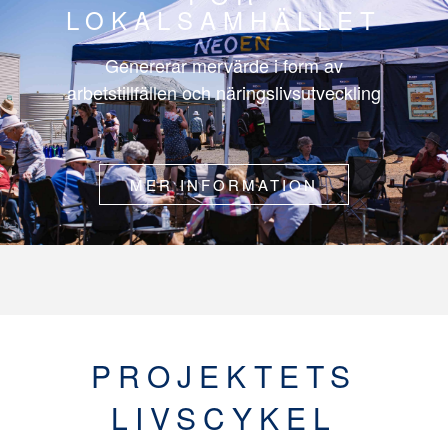
LOKALSAMHÄLLET
Genererar mervärde i form av
arbetstillfällen och näringslivsutveckling
MER INFORMATION
PROJEKTETS
LIVSCYKEL