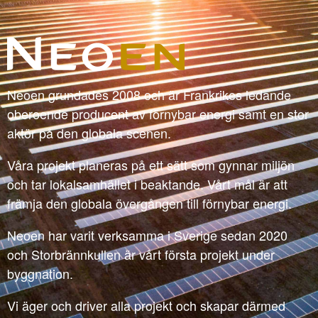
Neoen grundades 2008 och är Frankrikes ledande
oberoende producent av förnybar energi samt en stor
aktör på den globala scenen.
Våra projekt planeras på ett sätt som gynnar miljön
och tar lokalsamhället i beaktande. Vårt mål är att
främja den globala övergången till förnybar energi.
Neoen har varit verksamma i Sverige sedan 2020
och Storbrännkullen är vårt första projekt under
byggnation.
Vi äger och driver alla projekt och skapar därmed