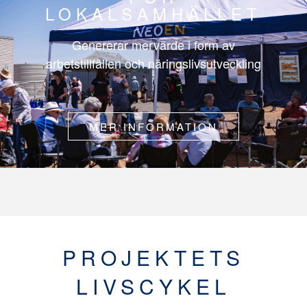
LOKALSAMHÄLLET
Genererar mervärde i form av
arbetstillfällen och näringslivsutveckling
MER INFORMATION
PROJEKTETS
LIVSCYKEL