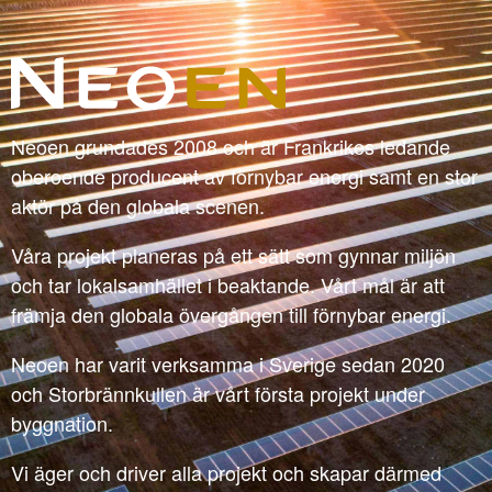
Neoen grundades 2008 och är Frankrikes ledande
oberoende producent av förnybar energi samt en stor
aktör på den globala scenen.
Våra projekt planeras på ett sätt som gynnar miljön
och tar lokalsamhället i beaktande. Vårt mål är att
främja den globala övergången till förnybar energi.
Neoen har varit verksamma i Sverige sedan 2020
och Storbrännkullen är vårt första projekt under
byggnation.
Vi äger och driver alla projekt och skapar därmed