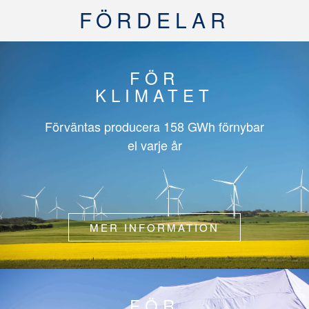
FÖRDELAR
FÖR
KLIMATET
Förväntas producera
158 GWh
förnybar
el varje år
MER INFORMATION
FÖR