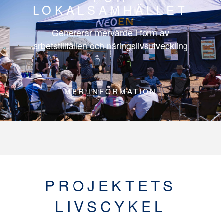
LOKALSAMHÄLLET
Genererar mervärde i form av
arbetstillfällen och näringslivsutveckling
MER INFORMATION
PROJEKTETS
LIVSCYKEL