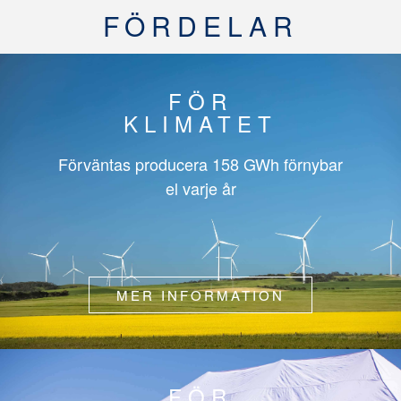
FÖRDELAR
FÖR
KLIMATET
Förväntas producera
158 GWh
förnybar
el varje år
MER INFORMATION
FÖR