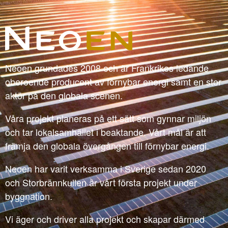
Neoen grundades 2008 och är Frankrikes ledande
oberoende producent av förnybar energi samt en stor
aktör på den globala scenen.
Våra projekt planeras på ett sätt som gynnar miljön
och tar lokalsamhället i beaktande. Vårt mål är att
främja den globala övergången till förnybar energi.
Neoen har varit verksamma i Sverige sedan 2020
och Storbrännkullen är vårt första projekt under
byggnation.
Vi äger och driver alla projekt och skapar därmed