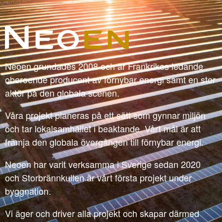
Neoen grundades 2008 och är Frankrikes ledande
oberoende producent av förnybar energi samt en stor
aktör på den globala scenen.
Våra projekt planeras på ett sätt som gynnar miljön
och tar lokalsamhället i beaktande. Vårt mål är att
främja den globala övergången till förnybar energi.
Neoen har varit verksamma i Sverige sedan 2020
och Storbrännkullen är vårt första projekt under
byggnation.
Vi äger och driver alla projekt och skapar därmed