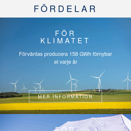
FÖRDELAR
FÖR
KLIMATET
Förväntas producera
158 GWh
förnybar
el varje år
MER INFORMATION
FÖR