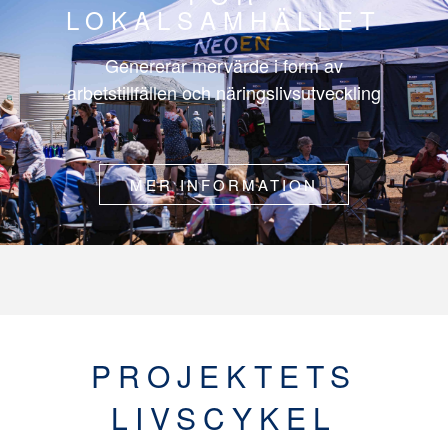
LOKALSAMHÄLLET
Genererar mervärde i form av
arbetstillfällen och näringslivsutveckling
MER INFORMATION
PROJEKTETS
LIVSCYKEL