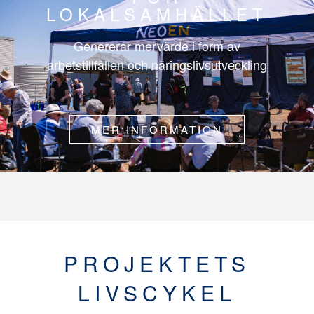
LOKALSAMHÄLLET
Genererar mervärde i form av
arbetstillfällen och näringslivsutveckling
MER INFORMATION
PROJEKTETS
LIVSCYKEL