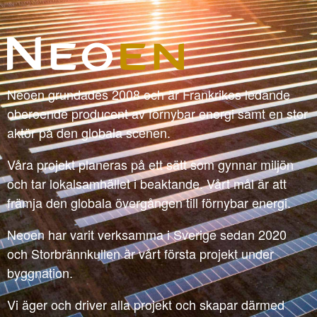
Neoen grundades 2008 och är Frankrikes ledande
oberoende producent av förnybar energi samt en stor
aktör på den globala scenen.
Våra projekt planeras på ett sätt som gynnar miljön
och tar lokalsamhället i beaktande. Vårt mål är att
främja den globala övergången till förnybar energi.
Neoen har varit verksamma i Sverige sedan 2020
och Storbrännkullen är vårt första projekt under
byggnation.
Vi äger och driver alla projekt och skapar därmed