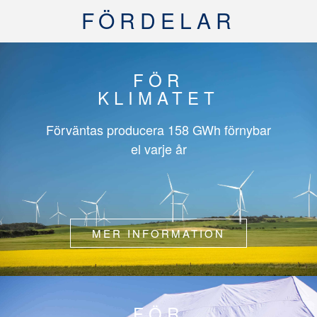
FÖRDELAR
FÖR
KLIMATET
Förväntas producera
158 GWh
förnybar
el varje år
MER INFORMATION
FÖR