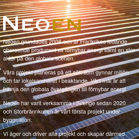
Neoen grundades 2008 och är Frankrikes ledande
oberoende producent av förnybar energi samt en stor
aktör på den globala scenen.
Våra projekt planeras på ett sätt som gynnar miljön
och tar lokalsamhället i beaktande. Vårt mål är att
främja den globala övergången till förnybar energi.
Neoen har varit verksamma i Sverige sedan 2020
och Storbrännkullen är vårt första projekt under
byggnation.
Vi äger och driver alla projekt och skapar därmed