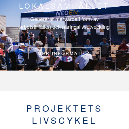
LOKALSAMHÄLLET
Genererar mervärde i form av
arbetstillfällen och näringslivsutveckling
MER INFORMATION
PROJEKTETS
LIVSCYKEL