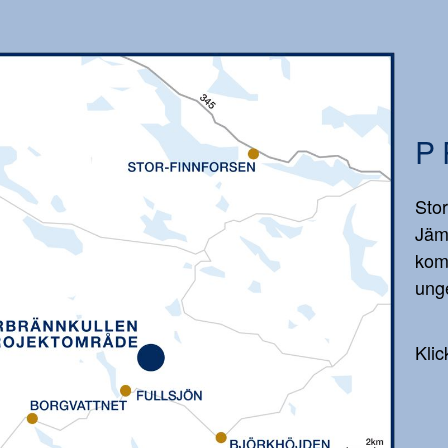
P
Stor
Jäm
kom
unge
Klic