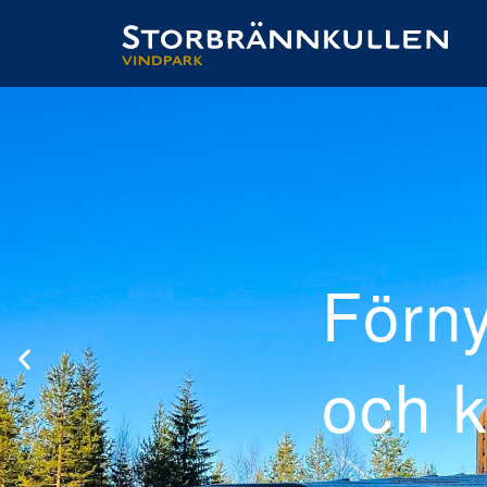
rad
el