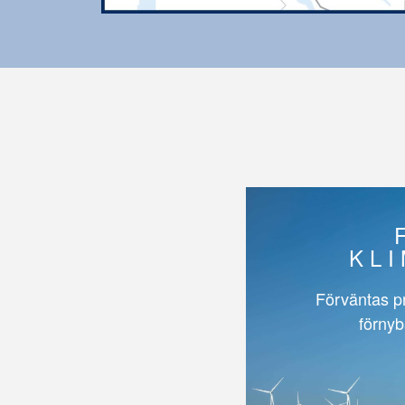
KL
Förväntas p
förnyb