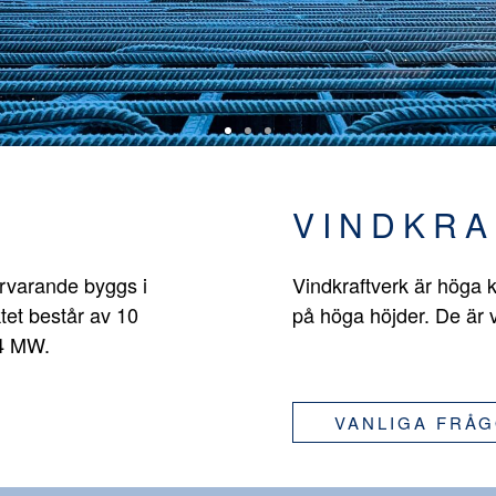
VINDKRA
ärvarande byggs i
Vindkraftverk är höga k
tet består av 10
på höga höjder. De är 
,4 MW.
VANLIGA FRÅ