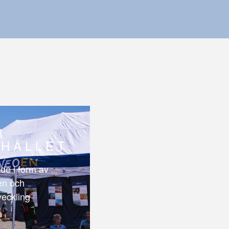
R
HÄLLET
de i form av
len och
veckling