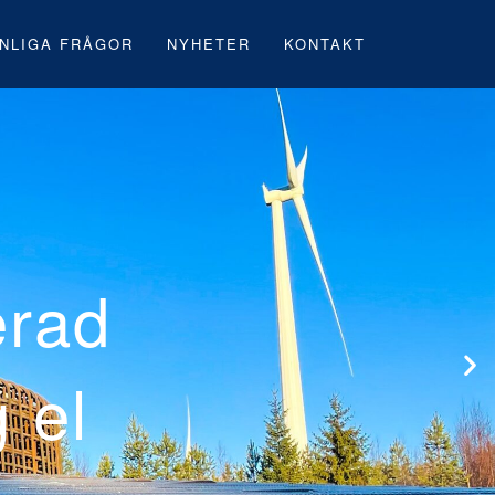
NLIGA FRÅGOR
NYHETER
KONTAKT
s första svensk
rk under byggna