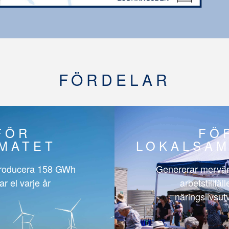
FÖRDELAR
FÖR
FÖ
IMATET
LOKALSAM
roducera
158 GWh
Genererar mervär
ar el varje år
arbetstillfäl
näringslivsut