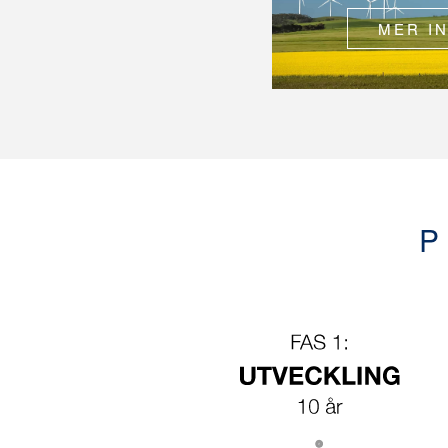
MER I
P