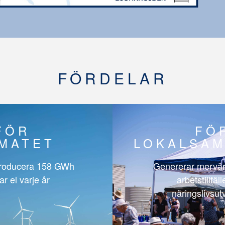
FÖRDELAR
FÖR
FÖ
IMATET
LOKALSAM
roducera
158 GWh
Genererar mervär
ar el varje år
arbetstillfäl
näringslivsut