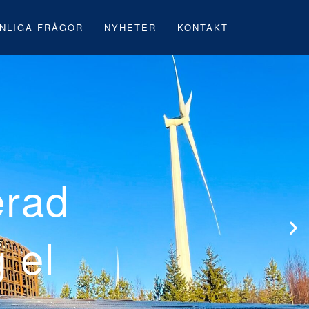
NLIGA FRÅGOR
NYHETER
KONTAKT
första svenska
 under byggnati