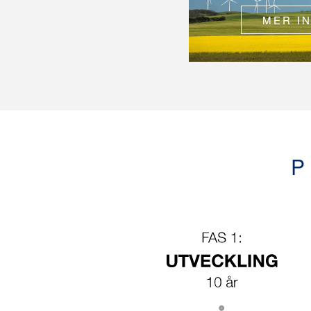
MER I
P