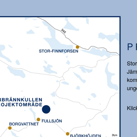
P
Stor
Jäm
kom
unge
Klic