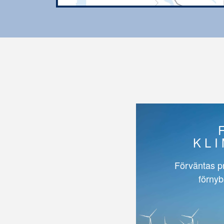
KL
Förväntas p
förnyb