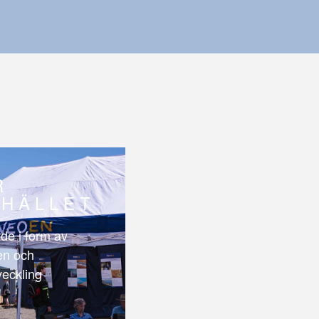
R
HÄLLET
de i form av
len och
veckling