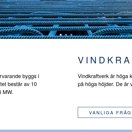
VINDKRA
ärvarande byggs i
Vindkraftverk är höga k
tet består av 10
på höga höjder. De är 
,4 MW.
VANLIGA FRÅ