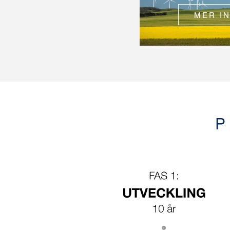
MER I
P