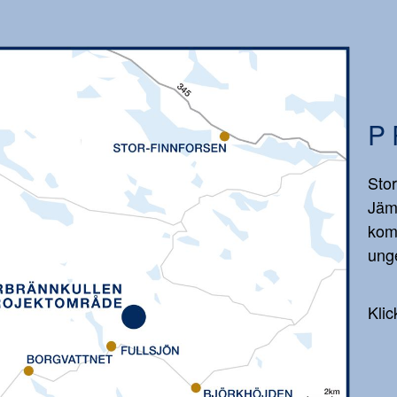
P
Stor
Jäm
kom
unge
Klic