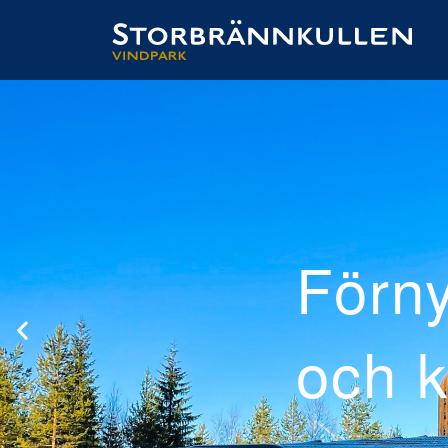
roducerad
raftig el