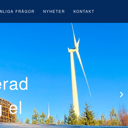
NLIGA FRÅGOR
NYHETER
KONTAKT
Neoens första 
vindpark under 