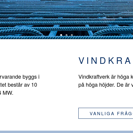
VINDKRA
ärvarande byggs i
Vindkraftverk är höga k
tet består av 10
på höga höjder. De är 
,4 MW.
VANLIGA FRÅ