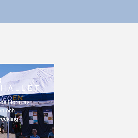
R
HÄLLET
de i form av
len och
veckling