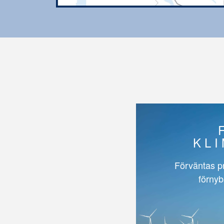
KL
Förväntas p
förnyb