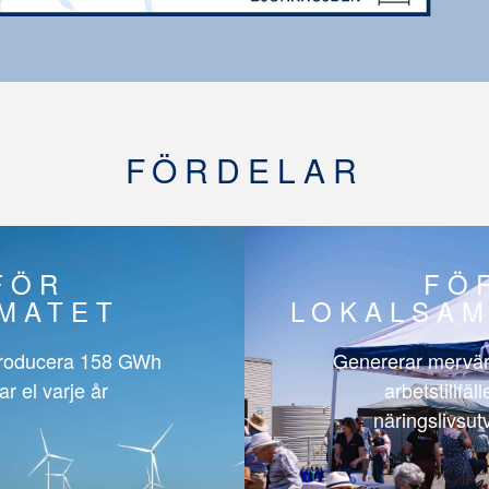
FÖRDELAR
FÖR
FÖ
IMATET
LOKALSAM
roducera
158 GWh
Genererar mervär
ar el varje år
arbetstillfäl
näringslivsut