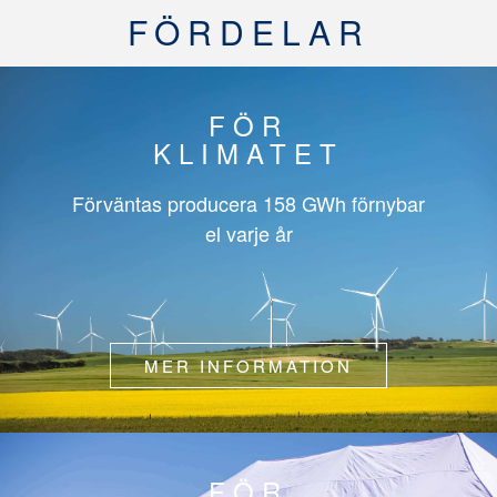
FÖRDELAR
FÖR
KLIMATET
Förväntas producera
158 GWh
förnybar
el varje år
MER INFORMATION
FÖR