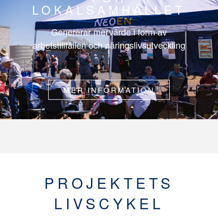
LOKALSAMHÄLLET
Genererar mervärde i form av
arbetstillfällen och näringslivsutveckling
MER INFORMATION
PROJEKTETS
LIVSCYKEL