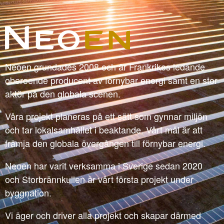
Neoen grundades 2008 och är Frankrikes ledande
oberoende producent av förnybar energi samt en stor
aktör på den globala scenen.
Våra projekt planeras på ett sätt som gynnar miljön
och tar lokalsamhället i beaktande. Vårt mål är att
främja den globala övergången till förnybar energi.
Neoen har varit verksamma i Sverige sedan 2020
och Storbrännkullen är vårt första projekt under
byggnation.
Vi äger och driver alla projekt och skapar därmed