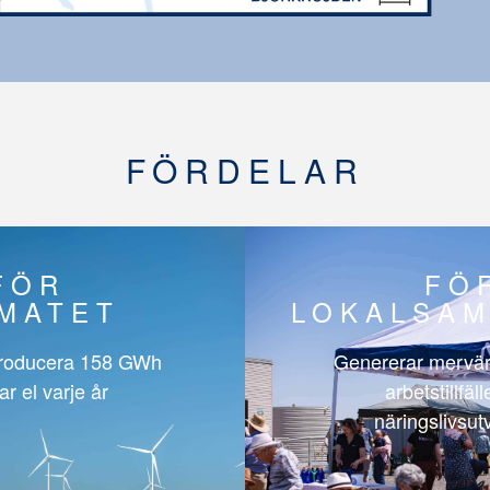
FÖRDELAR
FÖR
FÖ
IMATET
LOKALSAM
roducera
158 GWh
Genererar mervär
ar el varje år
arbetstillfäl
näringslivsut