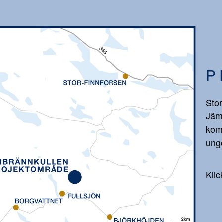
P
Stor
Jäm
kom
unge
Klic