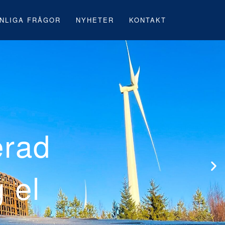
NLIGA FRÅGOR
NYHETER
KONTAKT
s första svens
ark under byggn