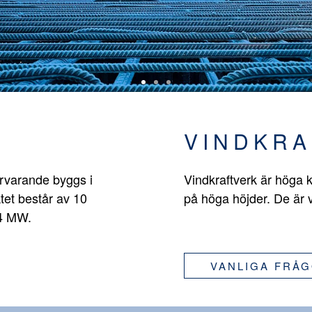
VINDKRA
ärvarande byggs i
Vindkraftverk är höga k
tet består av 10
på höga höjder. De är 
,4 MW.
VANLIGA FRÅ