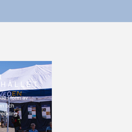
R
HÄLLET
de i form av
len och
veckling