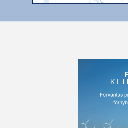
KL
Förväntas p
förnyb