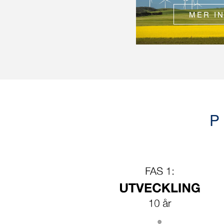
MER I
P