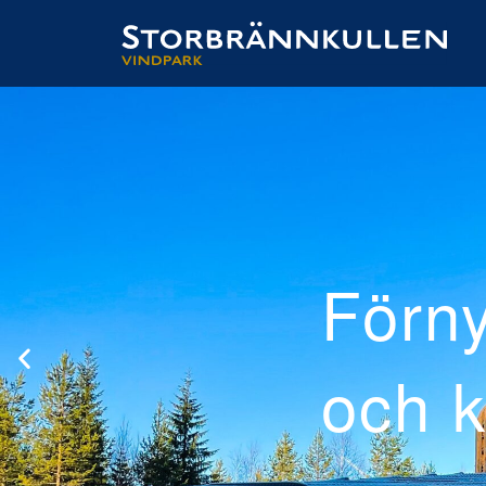
erad
 el