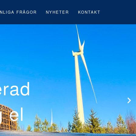
NLIGA FRÅGOR
NYHETER
KONTAKT
Neoens första
vindpark under