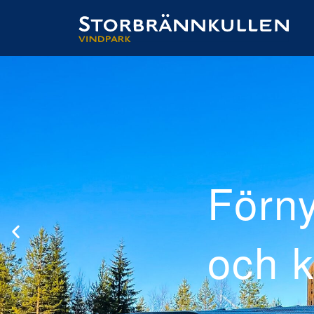
roducerad
raftig el