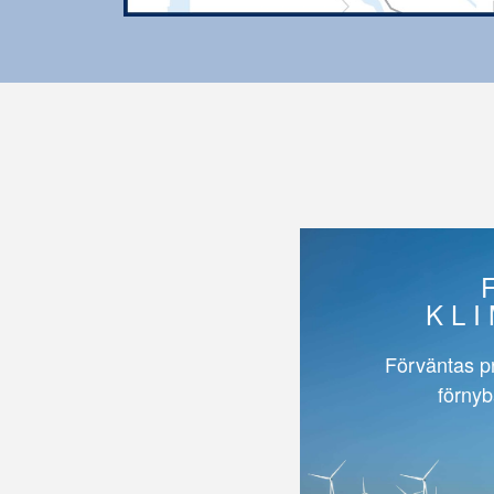
KL
Förväntas p
förnyb