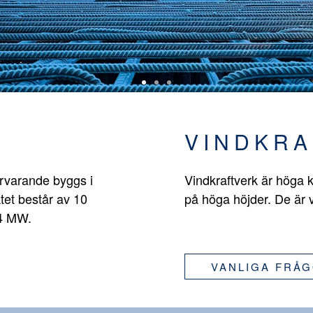
VINDKRA
ärvarande byggs i
Vindkraftverk är höga k
tet består av 10
på höga höjder. De är 
,4 MW.
VANLIGA FRÅ