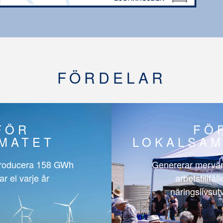
FÖRDELAR
FÖR
FÖ
IMATET
LOKALSAM
roducera
158 GWh
Genererar mervär
ar el varje år
arbetstillfäl
näringslivsut