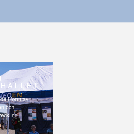
R
HÄLLET
de i form av
len och
veckling