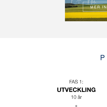
MER I
P