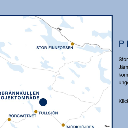
P
Stor
Jäm
kom
unge
Klic