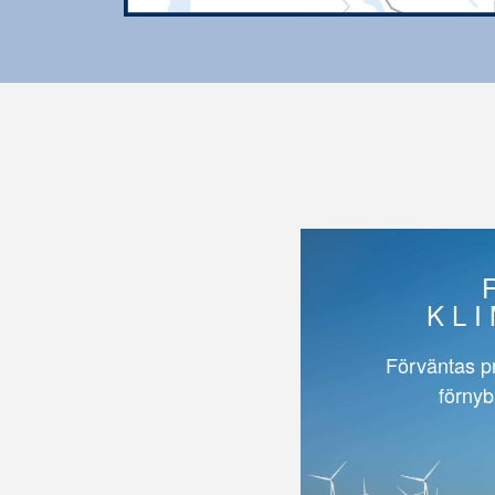
KL
Förväntas p
förnyb