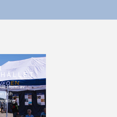
R
HÄLLET
de i form av
len och
veckling