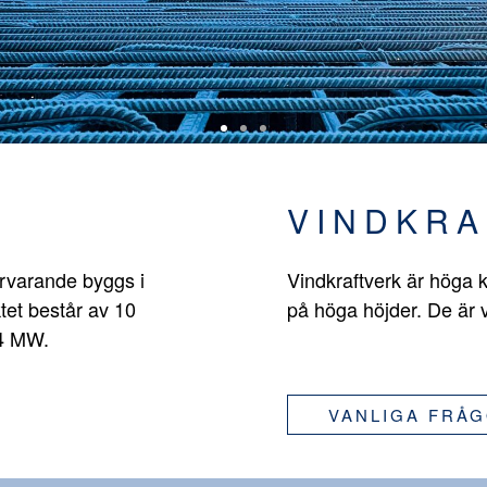
VINDKRA
ärvarande byggs i
Vindkraftverk är höga k
tet består av 10
på höga höjder. De är 
,4 MW.
VANLIGA FRÅ