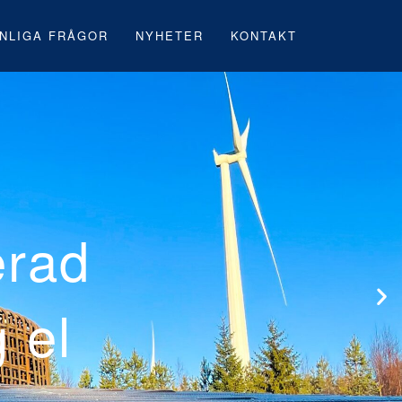
NLIGA FRÅGOR
NYHETER
KONTAKT
 första svenska
rk under byggna