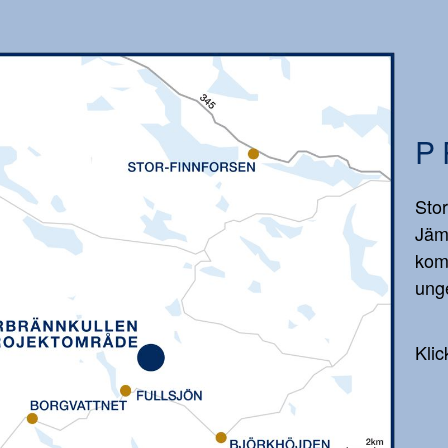
P
Stor
Jäm
kom
unge
Klic