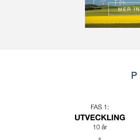
MER I
P