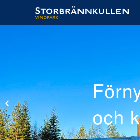
ad
el