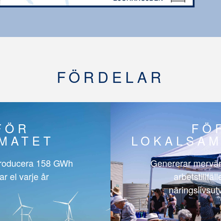
FÖRDELAR
FÖR
FÖ
IMATET
LOKALSAM
roducera
158 GWh
Genererar mervär
ar el varje år
arbetstillfäl
näringslivsut