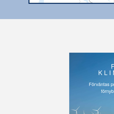
KL
Förväntas p
förnyb