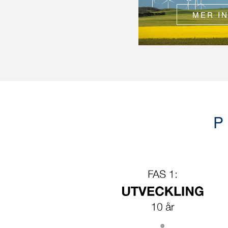
MER I
P