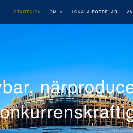
STARTSIDA
OM
LOKALA FÖRDELAR
VA
Neoens första 
vindpark under