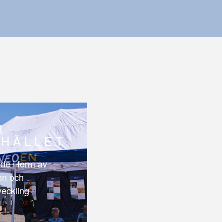
R
HÄLLET
de i form av
len och
veckling