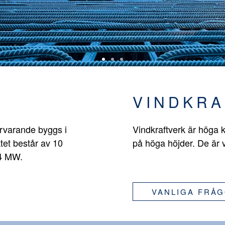
VINDKRA
ärvarande byggs i
Vindkraftverk är höga k
tet består av 10
på höga höjder. De är 
,4 MW.
VANLIGA FRÅ