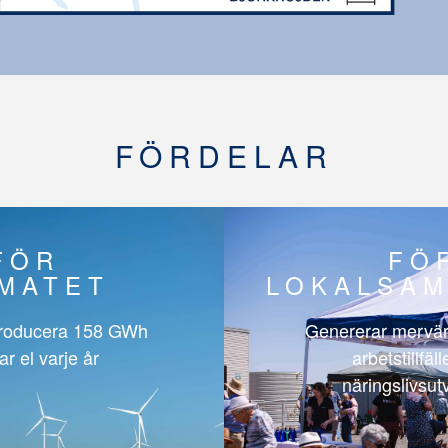
FÖRDELAR
FÖR
FÖ
IMATET
LOKALSAM
roducera
158 GWh
Genererar mervär
ar el varje år
arbetstillfäl
näringslivsut