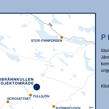
P
Stor
Jäm
kom
unge
Klic