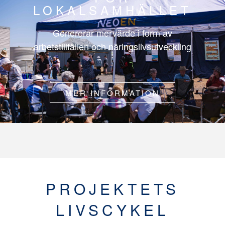
LOKALSAMHÄLLET
Genererar mervärde i form av
arbetstillfällen och näringslivsutveckling
MER INFORMATION
PROJEKTETS
LIVSCYKEL