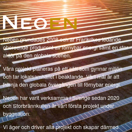
Neoen grundades 2008 och är Frankrikes ledande
oberoende producent av förnybar energi samt en stor
aktör på den globala scenen.
Våra projekt planeras på ett sätt som gynnar miljön
och tar lokalsamhället i beaktande. Vårt mål är att
främja den globala övergången till förnybar energi.
Neoen har varit verksamma i Sverige sedan 2020
och Storbrännkullen är vårt första projekt under
byggnation.
Vi äger och driver alla projekt och skapar därmed