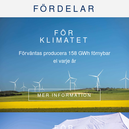
FÖRDELAR
FÖR
KLIMATET
Förväntas producera
158 GWh
förnybar
el varje år
MER INFORMATION
FÖR