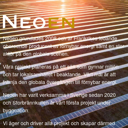
Neoen grundades 2008 och är Frankrikes ledande
oberoende producent av förnybar energi samt en stor
aktör på den globala scenen.
Våra projekt planeras på ett sätt som gynnar miljön
och tar lokalsamhället i beaktande. Vårt mål är att
främja den globala övergången till förnybar energi.
Neoen har varit verksamma i Sverige sedan 2020
och Storbrännkullen är vårt första projekt under
byggnation.
Vi äger och driver alla projekt och skapar därmed