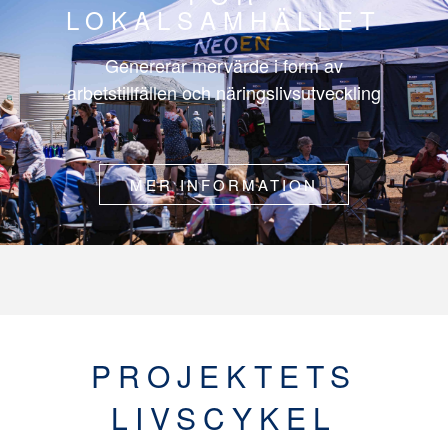
LOKALSAMHÄLLET
Genererar mervärde i form av
arbetstillfällen och näringslivsutveckling
MER INFORMATION
PROJEKTETS
LIVSCYKEL