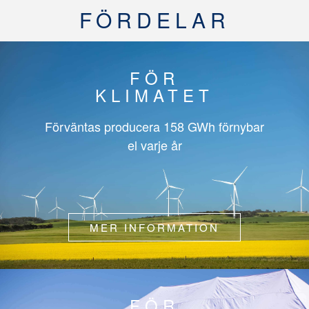
FÖRDELAR
FÖR
KLIMATET
Förväntas producera
158 GWh
förnybar
el varje år
MER INFORMATION
FÖR