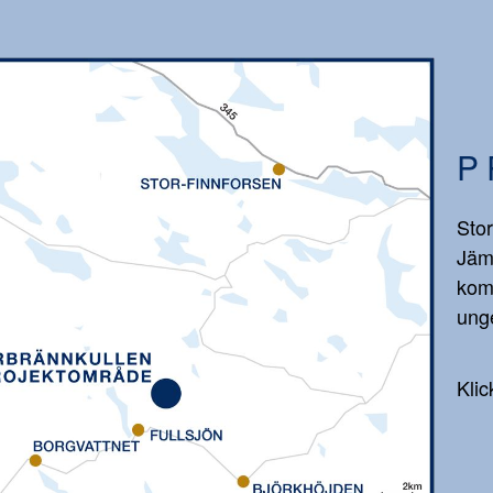
P
Stor
Jäm
kom
unge
Klic