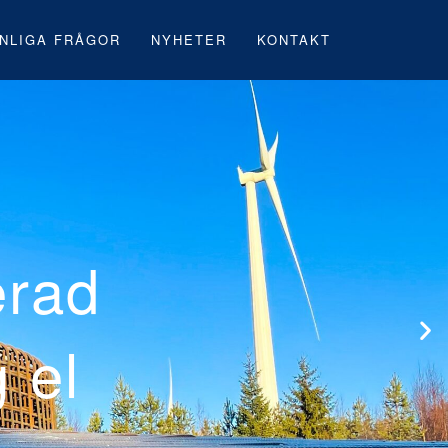
NLIGA FRÅGOR
NYHETER
KONTAKT
rsta svenska
under byggnatio