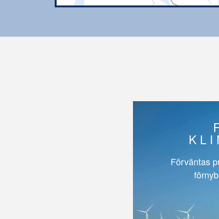
KL
Förväntas p
förnyb