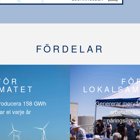
FÖRDELAR
FÖR
FÖ
IMATET
LOKALSAM
roducera
158 GWh
Genererar mervär
ar el varje år
arbetstillfäl
näringslivsut