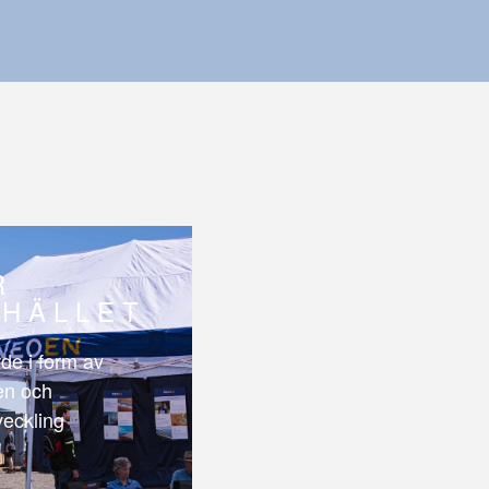
R
HÄLLET
de i form av
len och
veckling