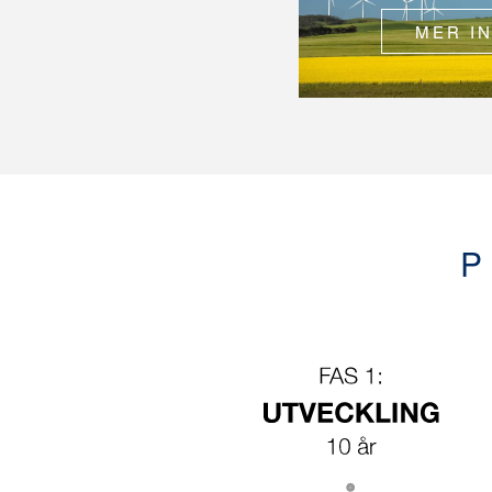
MER I
P