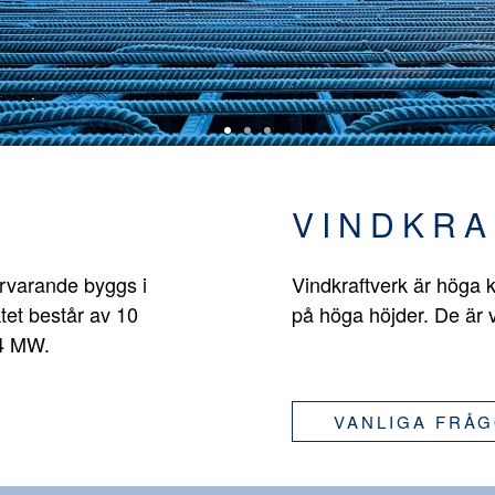
VINDKRA
ärvarande byggs i
Vindkraftverk är höga k
tet består av 10
på höga höjder. De är 
,4 MW.
VANLIGA FRÅ