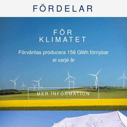
FÖRDELAR
FÖR
KLIMATET
Förväntas producera
158 GWh
förnybar
el varje år
MER INFORMATION
FÖR