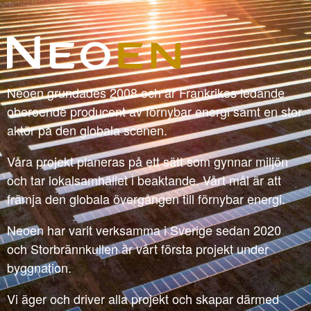
Neoen grundades 2008 och är Frankrikes ledande
oberoende producent av förnybar energi samt en stor
aktör på den globala scenen.
Våra projekt planeras på ett sätt som gynnar miljön
och tar lokalsamhället i beaktande. Vårt mål är att
främja den globala övergången till förnybar energi.
Neoen har varit verksamma i Sverige sedan 2020
och Storbrännkullen är vårt första projekt under
byggnation.
Vi äger och driver alla projekt och skapar därmed