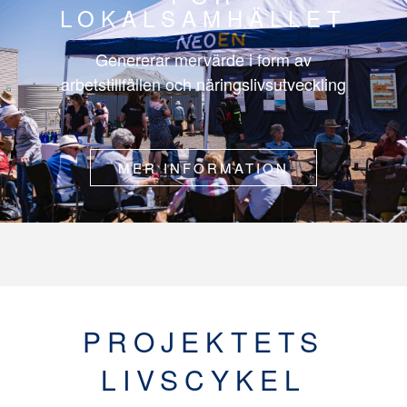
LOKALSAMHÄLLET
Genererar mervärde i form av
arbetstillfällen och näringslivsutveckling
MER INFORMATION
PROJEKTETS
LIVSCYKEL