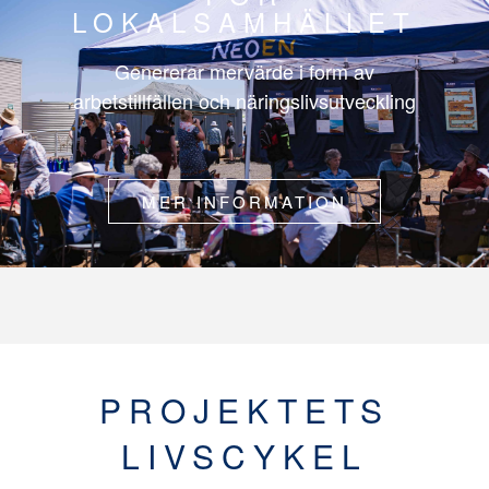
LOKALSAMHÄLLET
Genererar mervärde i form av
arbetstillfällen och näringslivsutveckling
MER INFORMATION
PROJEKTETS
LIVSCYKEL