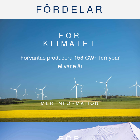
FÖRDELAR
FÖR
KLIMATET
Förväntas producera
158 GWh
förnybar
el varje år
MER INFORMATION
FÖR