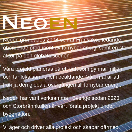
Neoen grundades 2008 och är Frankrikes ledande
oberoende producent av förnybar energi samt en stor
aktör på den globala scenen.
Våra projekt planeras på ett sätt som gynnar miljön
och tar lokalsamhället i beaktande. Vårt mål är att
främja den globala övergången till förnybar energi.
Neoen har varit verksamma i Sverige sedan 2020
och Storbrännkullen är vårt första projekt under
byggnation.
Vi äger och driver alla projekt och skapar därmed