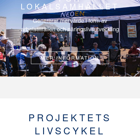
LOKALSAMHÄLLET
Genererar mervärde i form av
arbetstillfällen och näringslivsutveckling
MER INFORMATION
PROJEKTETS
LIVSCYKEL