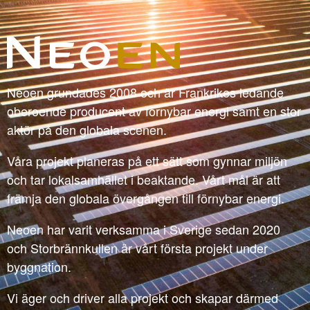
Neoen grundades 2008 och är Frankrikes ledande
oberoende producent av förnybar energi samt en stor
aktör på den globala scenen.
Våra projekt planeras på ett sätt som gynnar miljön
och tar lokalsamhället i beaktande. Vårt mål är att
främja den globala övergången till förnybar energi.
Neoen har varit verksamma i Sverige sedan 2020
och Storbrännkullen är vårt första projekt under
byggnation.
Vi äger och driver alla projekt och skapar därmed