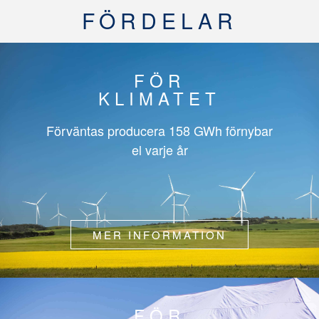
FÖRDELAR
FÖR
KLIMATET
Förväntas producera
158 GWh
förnybar
el varje år
MER INFORMATION
FÖR