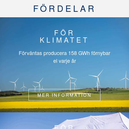
FÖRDELAR
FÖR
KLIMATET
Förväntas producera
158 GWh
förnybar
el varje år
MER INFORMATION
FÖR