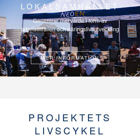
LOKALSAMHÄLLET
Genererar mervärde i form av
arbetstillfällen och näringslivsutveckling
MER INFORMATION
PROJEKTETS
LIVSCYKEL