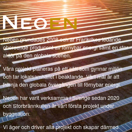
Neoen grundades 2008 och är Frankrikes ledande
oberoende producent av förnybar energi samt en stor
aktör på den globala scenen.
Våra projekt planeras på ett sätt som gynnar miljön
och tar lokalsamhället i beaktande. Vårt mål är att
främja den globala övergången till förnybar energi.
Neoen har varit verksamma i Sverige sedan 2020
och Storbrännkullen är vårt första projekt under
byggnation.
Vi äger och driver alla projekt och skapar därmed