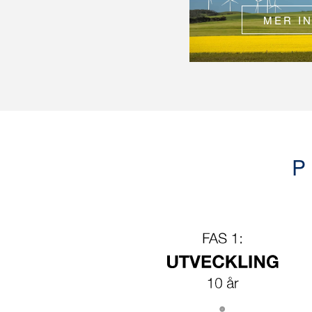
MER I
P