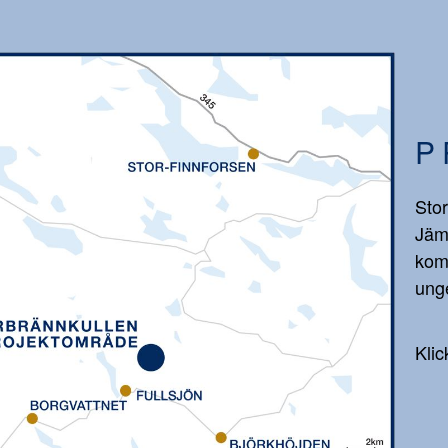
P
Stor
Jäm
kom
unge
Klic