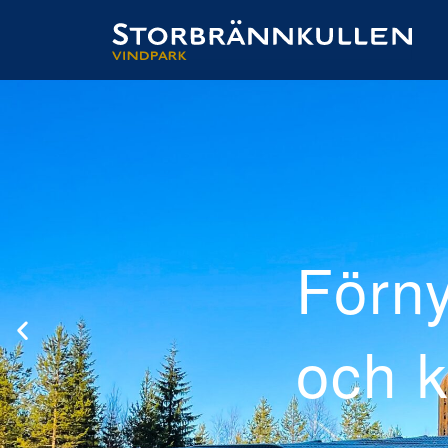
erad
 el