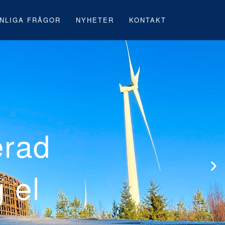
NLIGA FRÅGOR
NYHETER
KONTAKT
s första svens
ark under byggn