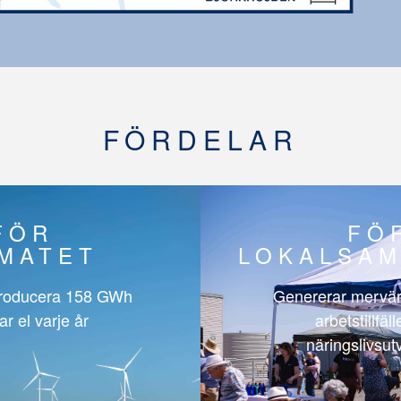
FÖRDELAR
FÖR
FÖ
IMATET
LOKALSAM
roducera
158 GWh
Genererar mervär
ar el varje år
arbetstillfäl
näringslivsut