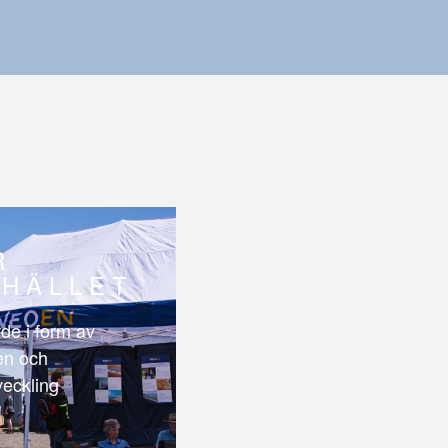
R
HÄLLET
de i form av
len och
veckling