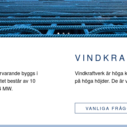
VINDKRA
ärvarande byggs i
Vindkraftverk är höga k
tet består av 10
på höga höjder. De är 
,4 MW.
VANLIGA FRÅ