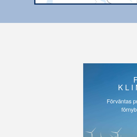
KL
Förväntas p
förnyb