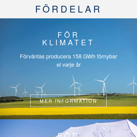
FÖRDELAR
FÖR
KLIMATET
Förväntas producera
158 GWh
förnybar
el varje år
MER INFORMATION
FÖR