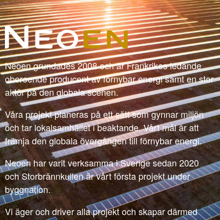
Neoen grundades 2008 och är Frankrikes ledande
oberoende producent av förnybar energi samt en stor
aktör på den globala scenen.
Våra projekt planeras på ett sätt som gynnar miljön
och tar lokalsamhället i beaktande. Vårt mål är att
främja den globala övergången till förnybar energi.
Neoen har varit verksamma i Sverige sedan 2020
och Storbrännkullen är vårt första projekt under
byggnation.
Vi äger och driver alla projekt och skapar därmed