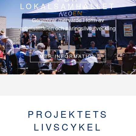
LOKALSAMHÄLLET
Genererar mervärde i form av
arbetstillfällen och näringslivsutveckling
MER INFORMATION
PROJEKTETS
LIVSCYKEL