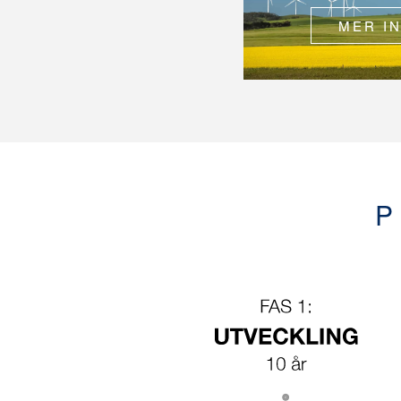
MER I
P