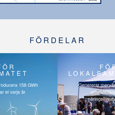
FÖRDELAR
FÖR
FÖ
IMATET
LOKALSAM
roducera
158 GWh
Genererar mervär
ar el varje år
arbetstillfäl
näringslivsut