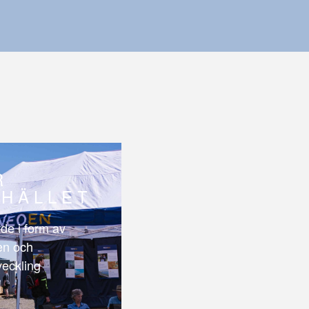
R
HÄLLET
de i form av
len och
veckling