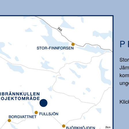
P
Stor
Jäm
kom
unge
Klic