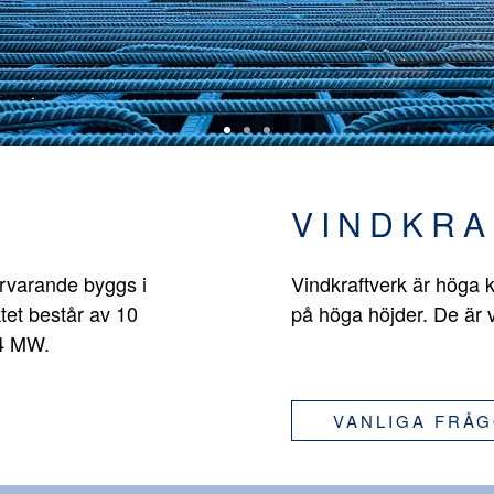
VINDKRA
ärvarande byggs i
Vindkraftverk är höga k
tet består av 10
på höga höjder. De är 
,4 MW.
VANLIGA FRÅ