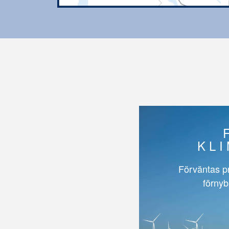
KL
Förväntas p
förnyb