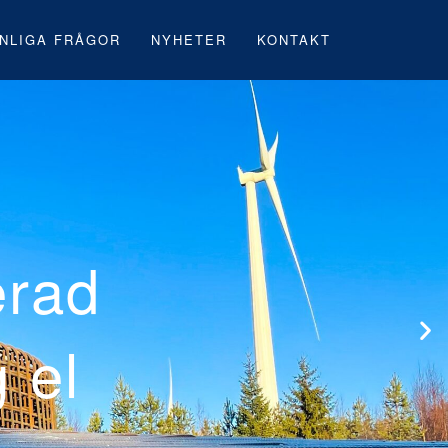
NLIGA FRÅGOR
NYHETER
KONTAKT
rsta svenska
under byggnatio