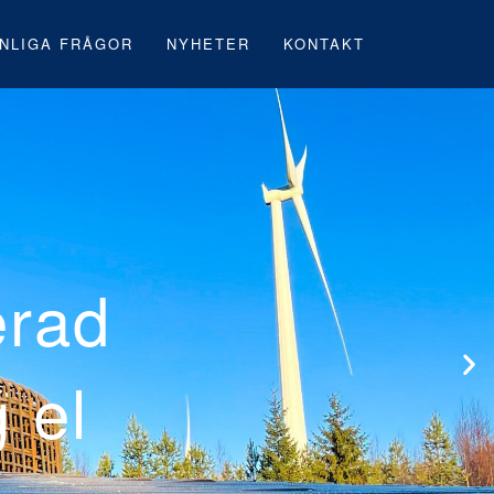
NLIGA FRÅGOR
NYHETER
KONTAKT
Neoens först
vindpark und