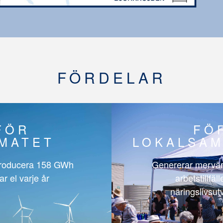
FÖRDELAR
FÖR
FÖ
IMATET
LOKALSAM
roducera
158 GWh
Genererar mervär
ar el varje år
arbetstillfäl
näringslivsut