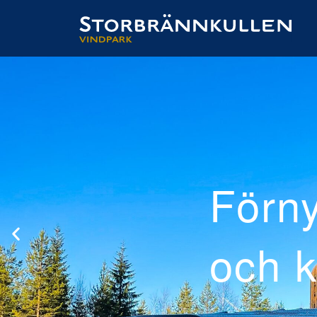
rproducerad
skraftig el