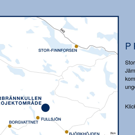
P
Stor
Jäm
kom
unge
Klic