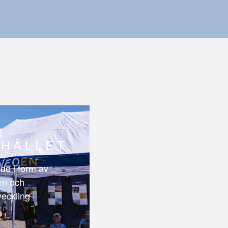
R
HÄLLET
de i form av
len och
veckling