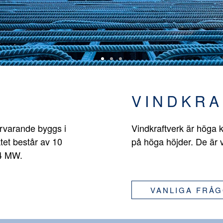
VINDKRA
ärvarande byggs i
Vindkraftverk är höga k
tet består av 10
på höga höjder. De är 
,4 MW.
VANLIGA FRÅ