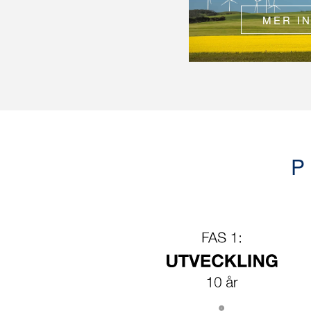
MER I
P