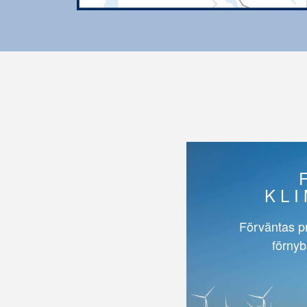
KL
Förväntas p
förnyb