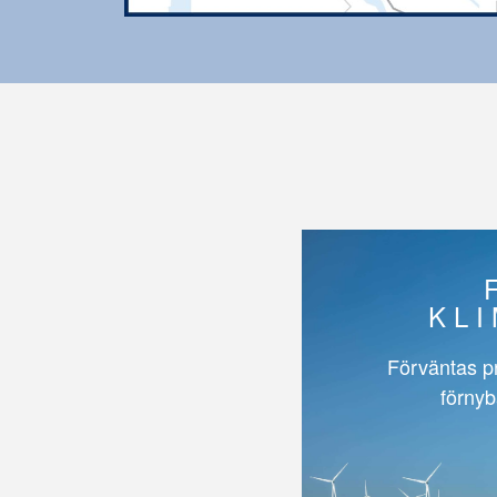
KL
Förväntas p
förnyb