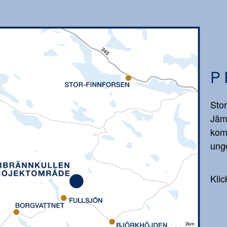
P
Stor
Jäm
kom
unge
Klic