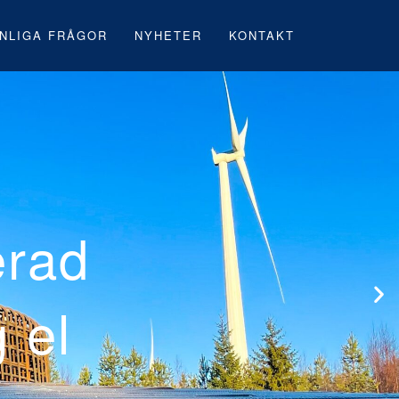
NLIGA FRÅGOR
NYHETER
KONTAKT
Neoens första 
vindpark under 