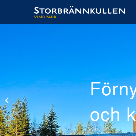
roducerad
raftig el