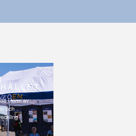
R
HÄLLET
de i form av
len och
veckling