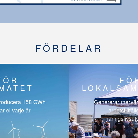
FÖRDELAR
FÖR
FÖ
IMATET
LOKALSAM
roducera
158 GWh
Genererar mervär
ar el varje år
arbetstillfäl
näringslivsut