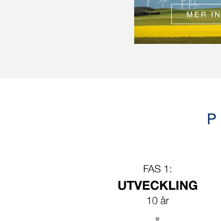
MER I
P