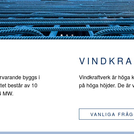
VINDKRA
ärvarande byggs i
Vindkraftverk är höga k
tet består av 10
på höga höjder. De är 
,4 MW.
VANLIGA FRÅ