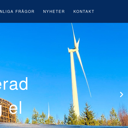
NLIGA FRÅGOR
NYHETER
KONTAKT
 första svenska
rk under byggna