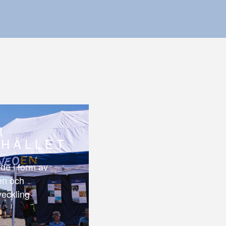
R
HÄLLET
de i form av
len och
veckling