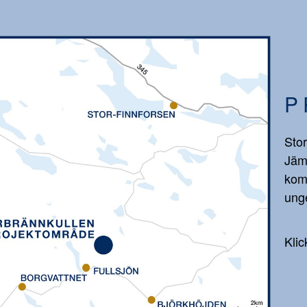
P
Stor
Jäm
kom
unge
Klic