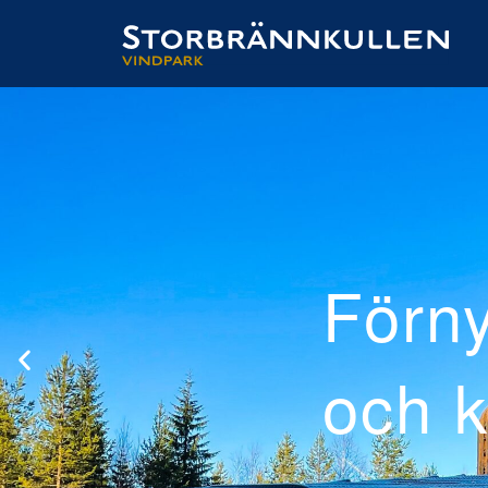
ad
el