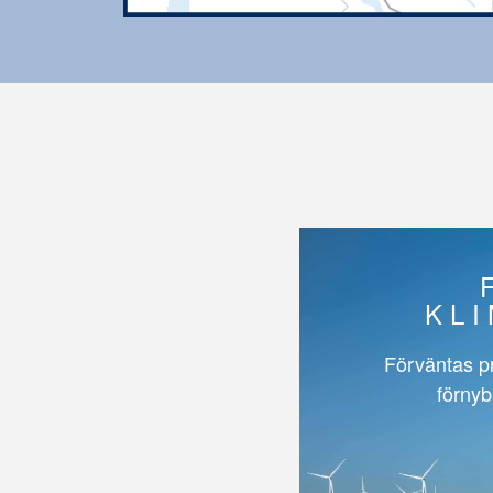
KL
Förväntas p
förnyb