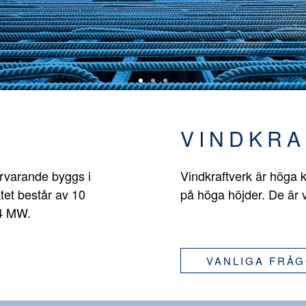
VINDKRA
ärvarande byggs i
Vindkraftverk är höga k
tet består av 10
på höga höjder. De är 
,4 MW.
VANLIGA FRÅ