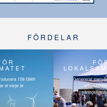
FÖRDELAR
FÖR
FÖ
IMATET
LOKALSAM
roducera
158 GWh
Genererar mervär
ar el varje år
arbetstillfäl
näringslivsut