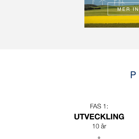
MER I
P