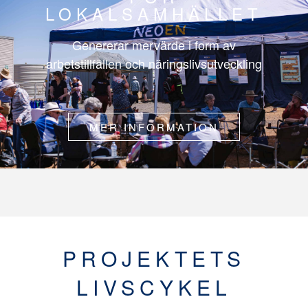
LOKALSAMHÄLLET
Genererar mervärde i form av
arbetstillfällen och näringslivsutveckling
MER INFORMATION
PROJEKTETS
LIVSCYKEL