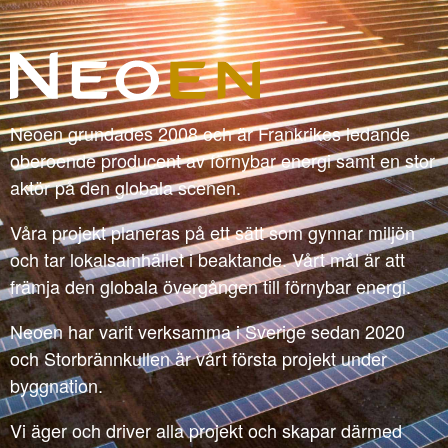
Neoen grundades 2008 och är Frankrikes ledande
oberoende producent av förnybar energi samt en stor
aktör på den globala scenen.
Våra projekt planeras på ett sätt som gynnar miljön
och tar lokalsamhället i beaktande. Vårt mål är att
främja den globala övergången till förnybar energi.
Neoen har varit verksamma i Sverige sedan 2020
och Storbrännkullen är vårt första projekt under
byggnation.
Vi äger och driver alla projekt och skapar därmed