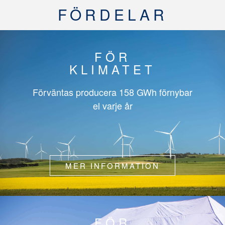
FÖRDELAR
FÖR
KLIMATET
Förväntas producera
158 GWh
förnybar
el varje år
MER INFORMATION
FÖR