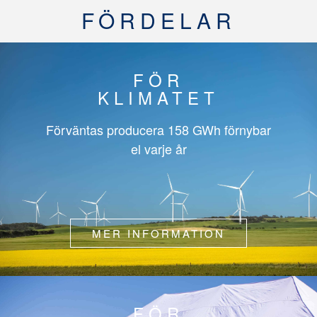
FÖRDELAR
FÖR
KLIMATET
Förväntas producera
158 GWh
förnybar
el varje år
MER INFORMATION
FÖR