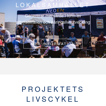
LOKALSAMHÄLLET
Genererar mervärde i form av
arbetstillfällen och näringslivsutveckling
MER INFORMATION
PROJEKTETS
LIVSCYKEL