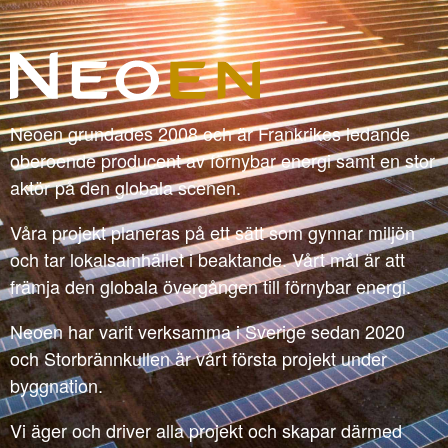
Neoen grundades 2008 och är Frankrikes ledande
oberoende producent av förnybar energi samt en stor
aktör på den globala scenen.
Våra projekt planeras på ett sätt som gynnar miljön
och tar lokalsamhället i beaktande. Vårt mål är att
främja den globala övergången till förnybar energi.
Neoen har varit verksamma i Sverige sedan 2020
och Storbrännkullen är vårt första projekt under
byggnation.
Vi äger och driver alla projekt och skapar därmed