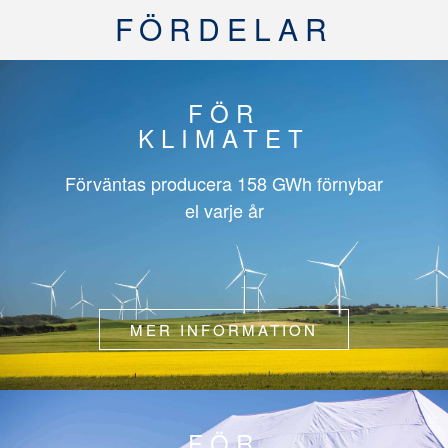
FÖRDELAR
FÖR
KLIMATET
Förväntas producera
158 GWh
förnybar
el varje år
MER INFORMATION
FÖR