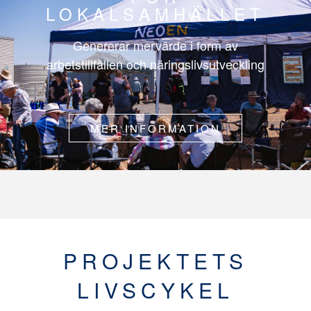
LOKALSAMHÄLLET
Genererar mervärde i form av
arbetstillfällen och näringslivsutveckling
MER INFORMATION
PROJEKTETS
LIVSCYKEL