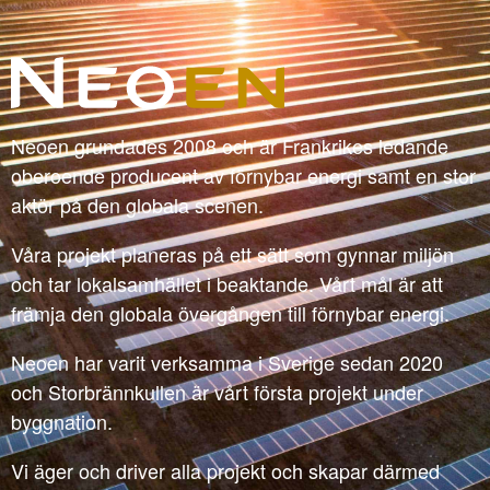
Neoen grundades 2008 och är Frankrikes ledande
oberoende producent av förnybar energi samt en stor
aktör på den globala scenen.
Våra projekt planeras på ett sätt som gynnar miljön
och tar lokalsamhället i beaktande. Vårt mål är att
främja den globala övergången till förnybar energi.
Neoen har varit verksamma i Sverige sedan 2020
och Storbrännkullen är vårt första projekt under
byggnation.
Vi äger och driver alla projekt och skapar därmed