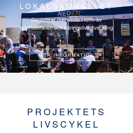
LOKALSAMHÄLLET
Genererar mervärde i form av
arbetstillfällen och näringslivsutveckling
MER INFORMATION
PROJEKTETS
LIVSCYKEL