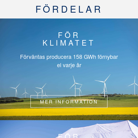
FÖRDELAR
FÖR
KLIMATET
Förväntas producera
158 GWh
förnybar
el varje år
MER INFORMATION
FÖR