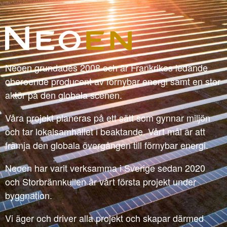
Neoen grundades 2008 och är Frankrikes ledande
oberoende producent av förnybar energi samt en stor
aktör på den globala scenen.
Våra projekt planeras på ett sätt som gynnar miljön
och tar lokalsamhället i beaktande. Vårt mål är att
främja den globala övergången till förnybar energi.
Neoen har varit verksamma i Sverige sedan 2020
och Storbrännkullen är vårt första projekt under
byggnation.
Vi äger och driver alla projekt och skapar därmed