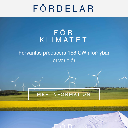
FÖRDELAR
FÖR
KLIMATET
Förväntas producera
158 GWh
förnybar
el varje år
MER INFORMATION
FÖR