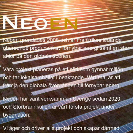
Neoen grundades 2008 och är Frankrikes ledande
oberoende producent av förnybar energi samt en stor
aktör på den globala scenen.
Våra projekt planeras på ett sätt som gynnar miljön
och tar lokalsamhället i beaktande. Vårt mål är att
främja den globala övergången till förnybar energi.
Neoen har varit verksamma i Sverige sedan 2020
och Storbrännkullen är vårt första projekt under
byggnation.
Vi äger och driver alla projekt och skapar därmed