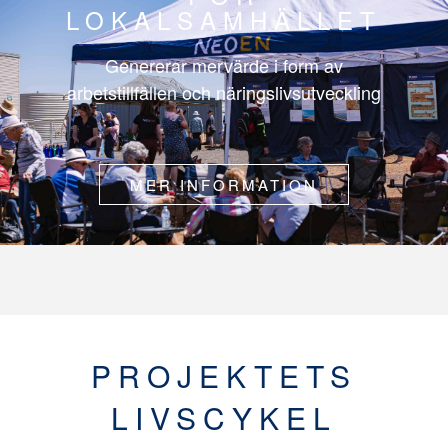
LOKALSAMHÄLLET
Genererar mervärde i form av
arbetstillfällen och näringslivsutveckling
MER INFORMATION
PROJEKTETS
LIVSCYKEL