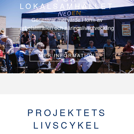
LOKALSAMHÄLLET
Genererar mervärde i form av
arbetstillfällen och näringslivsutveckling
MER INFORMATION
PROJEKTETS
LIVSCYKEL