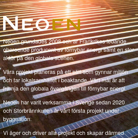
Neoen grundades 2008 och är Frankrikes ledande
oberoende producent av förnybar energi samt en stor
aktör på den globala scenen.
Våra projekt planeras på ett sätt som gynnar miljön
och tar lokalsamhället i beaktande. Vårt mål är att
främja den globala övergången till förnybar energi.
Neoen har varit verksamma i Sverige sedan 2020
och Storbrännkullen är vårt första projekt under
byggnation.
Vi äger och driver alla projekt och skapar därmed