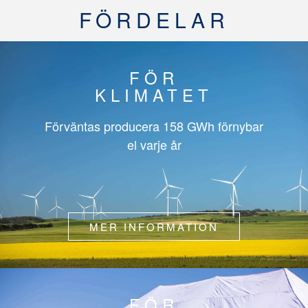
FÖRDELAR
FÖR
KLIMATET
Förväntas producera
158 GWh
förnybar
el varje år
MER INFORMATION
FÖR