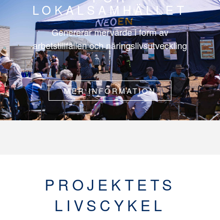
LOKALSAMHÄLLET
Genererar mervärde i form av
arbetstillfällen och näringslivsutveckling
MER INFORMATION
PROJEKTETS
LIVSCYKEL