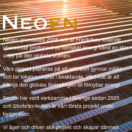
Neoen grundades 2008 och är Frankrikes ledande
oberoende producent av förnybar energi samt en stor
aktör på den globala scenen.
Våra projekt planeras på ett sätt som gynnar miljön
och tar lokalsamhället i beaktande. Vårt mål är att
främja den globala övergången till förnybar energi.
Neoen har varit verksamma i Sverige sedan 2020
och Storbrännkullen är vårt första projekt under
byggnation.
Vi äger och driver alla projekt och skapar därmed