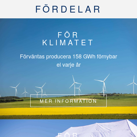
FÖRDELAR
FÖR
KLIMATET
Förväntas producera
158 GWh
förnybar
el varje år
MER INFORMATION
FÖR