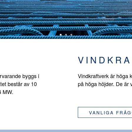
VINDKRA
ärvarande byggs i
Vindkraftverk är höga k
tet består av 10
på höga höjder. De är 
,4 MW.
VANLIGA FRÅ