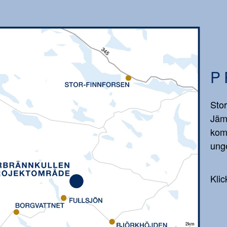
P
Stor
Jäm
kom
unge
Klic