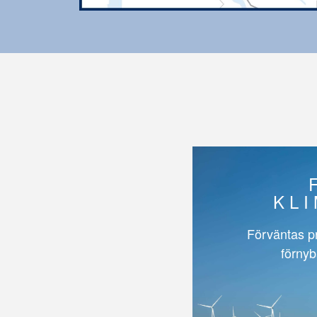
KL
Förväntas p
förnyb