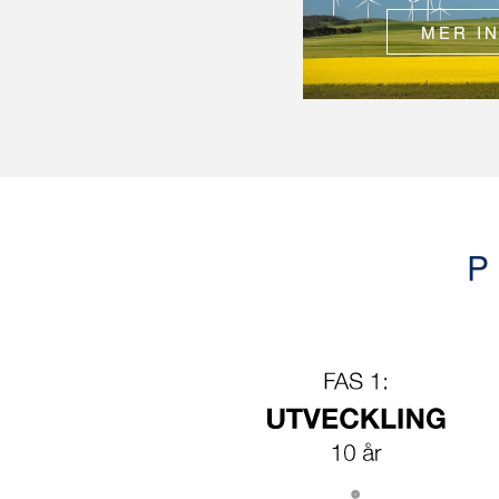
MER I
P