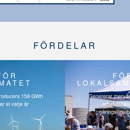
FÖRDELAR
FÖR
FÖ
IMATET
LOKALSAM
roducera
158 GWh
Genererar mervär
ar el varje år
arbetstillfäl
näringslivsut