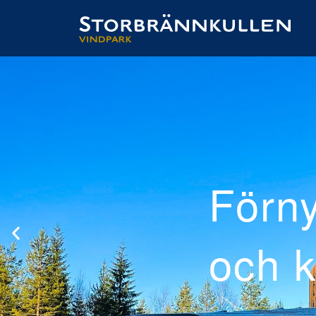
ad
el