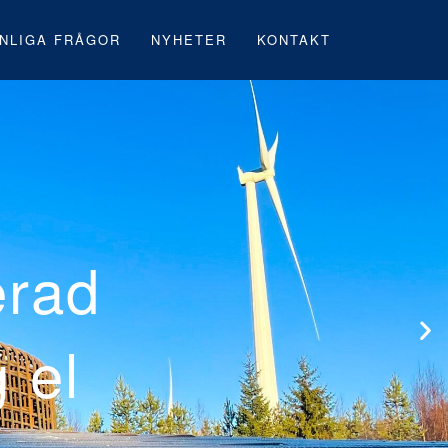
NLIGA FRÅGOR
NYHETER
KONTAKT
 första svenska
rk under byggna