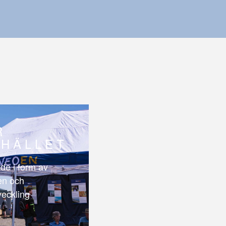
R
HÄLLET
de i form av
len och
veckling