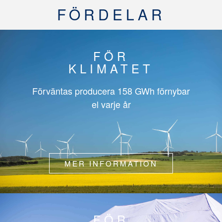
FÖRDELAR
FÖR
KLIMATET
Förväntas producera
158 GWh
förnybar
el varje år
MER INFORMATION
FÖR