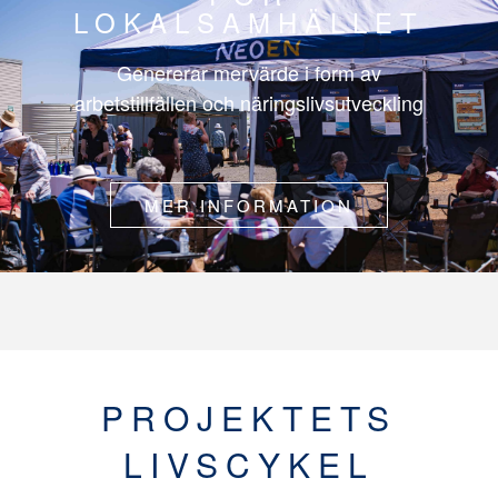
LOKALSAMHÄLLET
Genererar mervärde i form av
arbetstillfällen och näringslivsutveckling
MER INFORMATION
PROJEKTETS
LIVSCYKEL