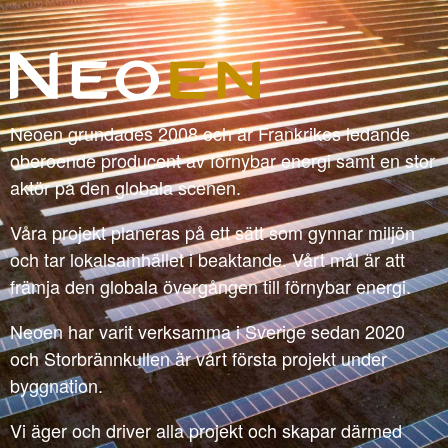
Neoen grundades 2008 och är Frankrikes ledande
oberoende producent av förnybar energi samt en stor
aktör på den globala scenen.
Våra projekt planeras på ett sätt som gynnar miljön
och tar lokalsamhället i beaktande. Vårt mål är att
främja den globala övergången till förnybar energi.
Neoen har varit verksamma i Sverige sedan 2020
och Storbrännkullen är vårt första projekt under
byggnation.
Vi äger och driver alla projekt och skapar därmed